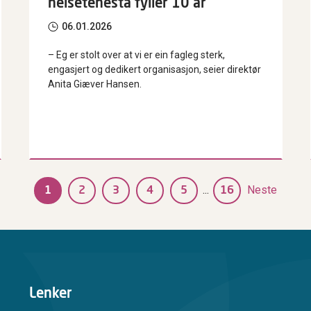
helsetenesta fyller 10 år
06.01.2026
–
Eg er stolt over at vi
er ein fagleg sterk,
engasjert og dedikert
organisasjon, seier direktør
Anita Giæver Hansen.
...
Neste
1
2
3
4
5
16
Lenker