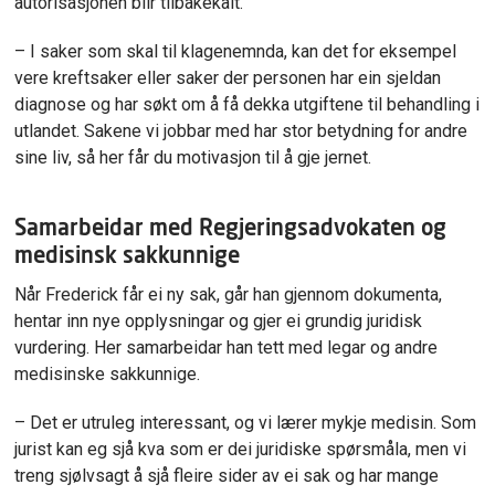
autorisasjonen blir tilbakekalt.
– I saker som skal til klagenemnda, kan det for eksempel
vere kreftsaker eller saker der personen har ein sjeldan
diagnose og har søkt om å få dekka utgiftene til behandling i
utlandet. Sakene vi jobbar med har stor betydning for andre
sine liv, så her får du motivasjon til å gje jernet.
Samarbeidar med Regjeringsadvokaten og
medisinsk sakkunnige
Når Frederick får ei ny sak, går han gjennom dokumenta,
hentar inn nye opplysningar og gjer ei grundig juridisk
vurdering
.
Her
samarbeidar
han
tett med legar og andre
medisinske sakkunnige.
– Det er utruleg interessant, og vi lærer mykje medisin. Som
jurist kan eg sjå kva som er dei juridiske spørsmåla, men vi
treng sjølvsagt å sjå fleire sider av ei sak og har mange