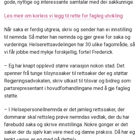
gode, nyttige og interessante samtalar med dei sakkunnige.
Les meir om korleis vi legg til rette for fagleg utvikling
Når saka er ferdig utgreia, skriv og sender han ei
innstilling
til nemnda. Så møter han nemnda og gjer greie for saka og
vurderinga. Helserettsavdelingen har 30 ulike fagområde, så
vi får jobbe med mykje forskjellig,
fortel Frederick.
– Eg har knapt opplevd større variasjon nokon stad. Det
spenner frå tunge tilsynssaker til rettsaker der eg støttar
Regjeringsadvokaten, skriv utkast til tilsvar og bidreg som
partsrepresentant i hovudforhandlingane med å gje fagleg
støtte.
– I Helsepersonellnemnda er det jamleg rettssaker, der
dommarar skal rettsleg prøve nemndas vedtak, der du har
førebudd saka og skrive innstillinga. Nokre gonger er det
saker der du sjølv kan vere med og danne praksis. Då har eg
tenkt «wow, er eg med på dette!».