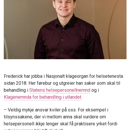
Frederick
har jobba i Nasjonalt klageorgan for helsetenesta
sidan 2018. Her
førebur og utgreier
han
saker som skal til
behandling i
Statens helsepersonellnemnd
og i
Klagenemnda for behandling i utlandet
.
– Veldig mykje ansvar kviler på oss. For eksempel i
tilsynssakene, der vi mellom anna skal vurdere om
helsepersonell ikkje lenger skal få praktisere yrket fordi