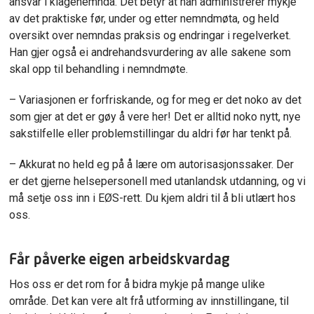
ansvar i klagenemnda. Det betyr at han administrerer mykje
av det praktiske før, under og etter nemndmøta, og held
oversikt over nemndas praksis og endringar i regelverket.
Han gjer også ei andrehandsvurdering av alle sakene som
skal opp til behandling i nemndmøte.
– Variasjonen er forfriskande, og for meg er det noko av det
som gjer at det er gøy å vere her! Det er alltid noko nytt, nye
sakstilfelle eller problemstillingar du aldri før har tenkt på.
– Akkurat no held eg på å lære om autorisasjonssaker. Der
er det gjerne helsepersonell med utanlandsk utdanning, og vi
må setje oss inn i EØS-rett. Du kjem aldri til å bli utlært hos
oss.
Får påverke eigen arbeidskvardag
Hos oss er det rom for å bidra mykje på mange ulike
område. Det kan vere alt frå utforming av innstillingane, til