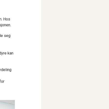
in. Hos
sjonen.
kle seg
dyre kan
vdeling
for