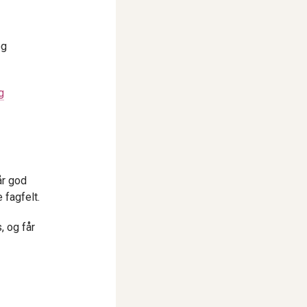
og
g
år god
 fagfelt.
, og får