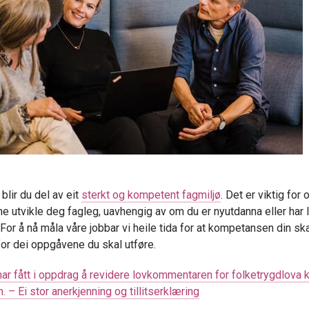
blir du del av eit
sterkt og kompetent fagmiljø
. Det er viktig for 
ne utvikle deg fagleg, uavhengig av om du er nyutdanna eller har 
 For å nå måla våre jobbar vi heile tida for at kompetansen din sk
for dei oppgåvene du skal utføre.
har fått i oppdrag å revidere lovkommentaren for folketrygdlova k
m. –
Ei stor anerkjenning og tillitserklæring