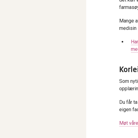
farmasøy
Mange av
medisin 
Han
med
Korle
Som nytil
opplærin
Du får t
eigen fa
Møt våre 