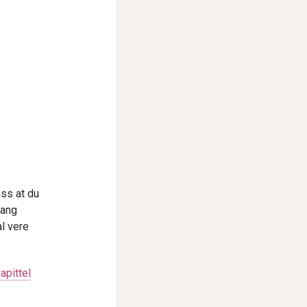
oss at du
lang
al vere
apittel