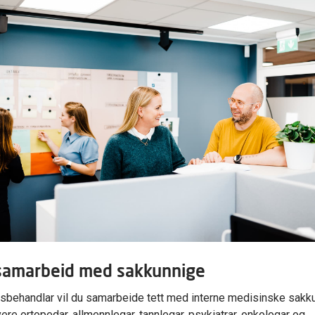
samarbeid med sakkunnige
behandlar vil du samarbeide tett med interne medisinske sakku
vere ortopedar, allmennlegar, tannlegar, psykiatrar, onkologar og