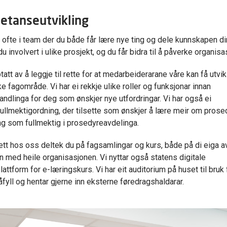
etanseutvikling
r ofte i team der du både får lære nye ting og dele kunnskapen d
du involvert i ulike prosjekt, og du får bidra til å påverke organisa
tatt av å leggje til rette for at medarbeiderarane våre kan få utvi
ke fagområde. Vi har ei rekkje ulike roller og funksjonar innan
ndlinga for deg som ønskjer nye utfordringar. Vi har også ei
ullmektigordning, der tilsette som ønskjer å lære meir om prose
ing som fullmektig i prosedyreavdelinga.
ett hos oss deltek du på fagsamlingar og kurs, både på di eiga a
 med heile organisasjonen. Vi nyttar også statens digitale
attform for e-læringskurs. Vi har eit auditorium på huset til bruk 
åfyll og hentar gjerne inn eksterne føredragshaldarar.