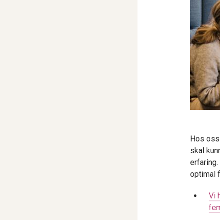
Hos oss 
skal kun
erfaring.
optimal 
Vi 
fe