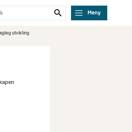
Meny
agleg utvikling
nskapen