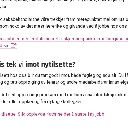
tar.
 saksbehandlarane våre trekkjer fram møtepunktet mellom jus 
som noko av det mest lærerike og givande ved å jobbe hos oss.
na jobber med erstatningsrett i skjæringspunktet mellom juss o
isin​
is tek vi imot nytilsette?
sett hos oss blir du tatt godt i mot, både fagleg og sosialt. Du f
g og tett oppfølging av leiarar og andre medarbeidarar innan eige
a del i eit opplæringsprogram med mellom anna introduksjonskurs
dder eller opplæring frå dyktige kollegaer.
tilsette: Slik opplevde Kathrine det å starte i ny jobb