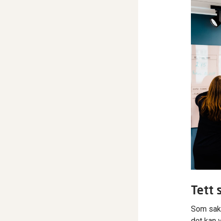
Tett 
Som saks
det kan 