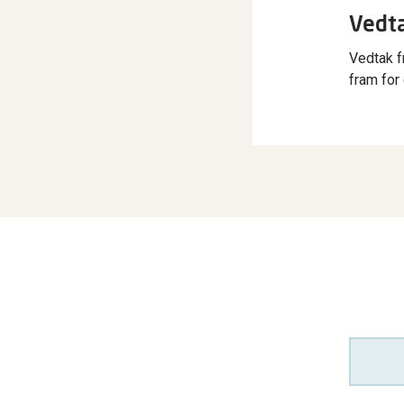
Vedta
Vedtak f
fram for