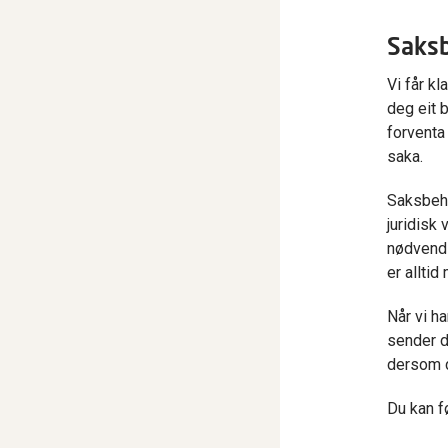
Saksb
Vi får kl
deg eit 
forventa
saka.
Saksbeha
juridisk
nødvendi
er allti
Når vi ha
sender d
dersom d
Du kan f