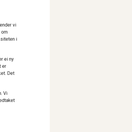
sender vi
n om
siteten i
r ei ny
t er
et. Det
. Vi
vedtaket