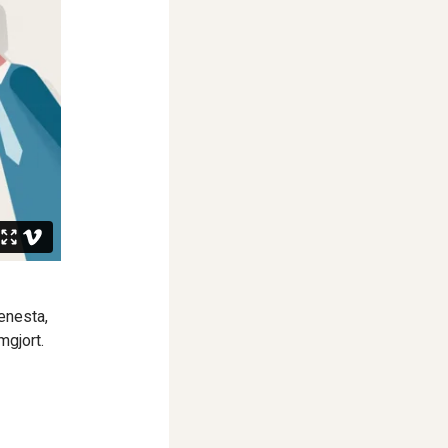
tenesta,
mgjort.