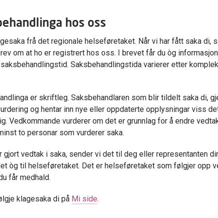
ehandlinga hos oss
agesaka frå det regionale helseføretaket. Når vi har fått saka di, 
brev om at ho er registrert hos oss. I brevet får du òg informasjo
 saksbehandlingstid. Saksbehandlingstida varierer etter komplek
ndlinga er skriftleg. Saksbehandlaren som blir tildelt saka di, gje
 vurdering og hentar inn nye eller oppdaterte opplysningar viss de
g. Vedkommande vurderer om det er grunnlag for å endre vedtak
d minst to personar som vurderer saka.
r gjort vedtak i saka, sender vi det til deg eller representanten din
et òg til helseføretaket. Det er helseføretaket som følgjer opp 
u får medhald.
ølgje klagesaka di på
Mi side
.