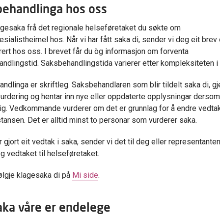
ehandlinga hos oss
lagesaka frå det regionale helseføretaket du søkte om
sialistheimel hos. Når vi har fått saka di, sender vi deg eit brev
trert hos oss. I brevet får du òg informasjon om forventa
ndlingstid. Saksbehandlingstida varierer etter kompleksiteten i
ndlinga er skriftleg. Saksbehandlaren som blir tildelt saka di, gje
 vurdering og hentar inn nye eller oppdaterte opplysningar dersom
g. Vedkommande vurderer om det er grunnlag for å endre vedtak
stansen. Det er alltid minst to personar som vurderer saka.
r gjort eit vedtak i saka, sender vi det til deg eller representanten
g vedtaket til helseføretaket.
ølgje klagesaka di på
Mi side
.
ka våre er endelege