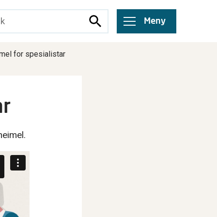
Meny
mel for spesialistar
ar
heimel.