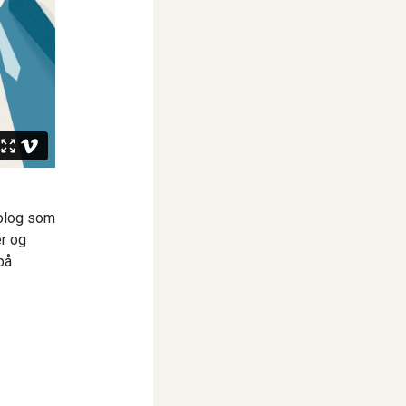
kolog som
er og
på