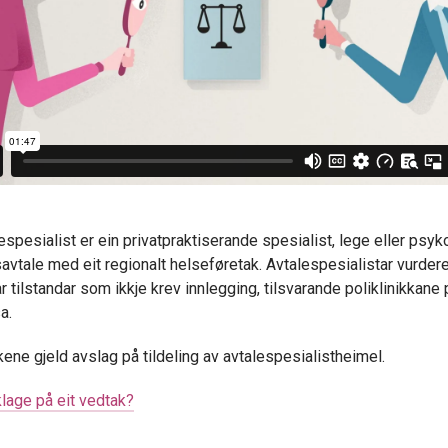
lespesialist er ein privatpraktiserande spesialist, lege eller psy
tsavtale med eit regionalt helseføretak. Avtalespesialistar vurder
r tilstandar som ikkje krev innlegging, tilsvarande poliklinikkane 
a.
ene gjeld avslag på tildeling av avtalespesialistheimel.
klage på eit vedtak?