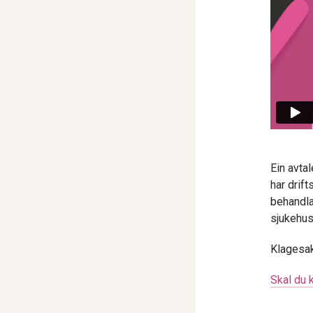
Ein avta
har drif
behandla
sjukehus
Klagesak
Skal du 