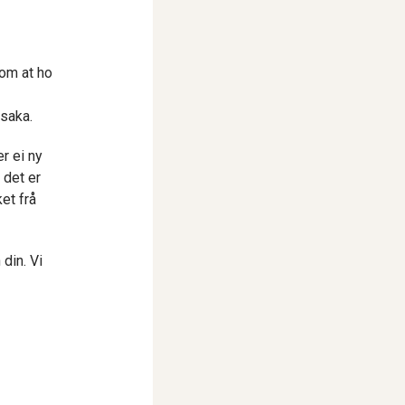
 om at ho
 saka.
r ei ny
 det er
et frå
 din. Vi