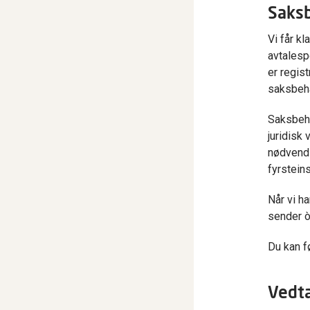
Saksb
Vi får k
avtalespe
er regis
saksbeha
Saksbeha
juridisk
nødvendi
fyrstein
Når vi ha
sender ò
Du kan f
Vedta