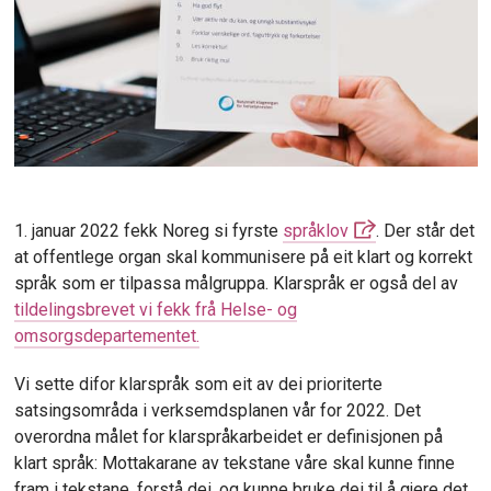
1. januar 2022 fekk Noreg si fyrste
språklov
. Der står det
at offentlege organ skal kommunisere på eit klart og korrekt
språk som er tilpassa målgruppa. Klarspråk er også del av
tildelingsbrevet vi fekk frå Helse- og
omsorgsdepartementet.
Vi sette difor klarspråk som eit av dei prioriterte
satsingsområda i verksemdsplanen vår for 2022. Det
overordna målet for klarspråkarbeidet er definisjonen på
klart språk: Mottakarane av tekstane våre skal kunne finne
fram i tekstane, forstå dei, og kunne bruke dei til å gjere det