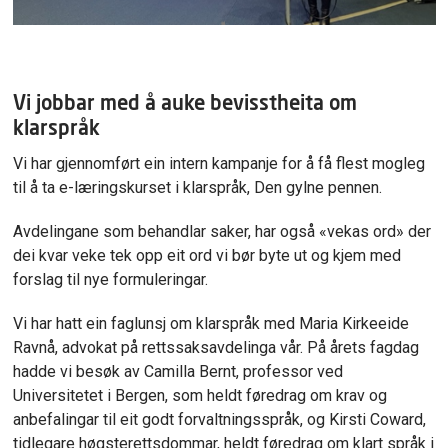
Vi jobbar med å auke bevisstheita om
klarspråk
Vi har gjennomført ein intern kampanje for å få flest mogleg
til å ta e-læringskurset i klarspråk, Den gylne pennen.
Avdelingane som behandlar saker, har også «vekas ord» der
dei kvar veke tek opp eit ord vi bør byte ut og kjem med
forslag til nye formuleringar.
Vi har hatt ein faglunsj om klarspråk med Maria Kirkeeide
Ravnå, advokat på rettssaksavdelinga vår. På årets fagdag
hadde vi besøk av Camilla Bernt, professor ved
Universitetet i Bergen, som heldt føredrag om krav og
anbefalingar til eit godt forvaltningsspråk, og Kirsti Coward,
tidlegare høgsterettsdommar, heldt føredrag om klart språk i